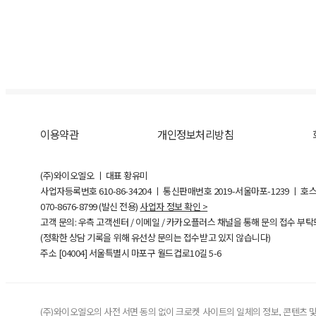
이용약관
개인정보처리방침
(주)와이오엘오 ㅣ 대표 황유미
사업자등록번호
610-86-34204
ㅣ 통신판매번호 2019-서울마포-1239 ㅣ 호
070-8676-8799 (발신 전용)
사업자 정보 확인 >
고객 문의: 우측 고객센터 / 이메일 / 카카오플러스 채널을 통해 문의 접수 부
(정확한 상담 기록을 위해 유선상 문의는 접수받고 있지 않습니다)
주소 [
04004
] 서울특별시 마포구 월드컵로10길
5-6
(주)와이오엘오의 사전 서면 동의 없이 크로켓 사이트의 일체의 정보, 콘텐츠 및 