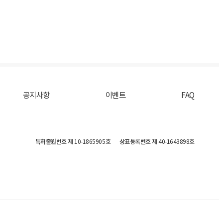
공지사항
이벤트
FAQ
특허출원번호
제 10-1865905호
상표등록번호
제 40-1643898호