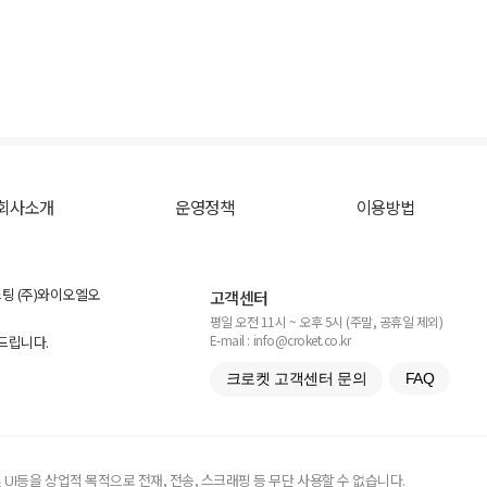
회사소개
운영정책
이용방법
스팅 (주)와이오엘오
고객센터
평일 오전 11시 ~ 오후 5시 (주말, 공휴일 제외)
E-mail : info@croket.co.kr
탁드립니다.
크로켓 고객센터 문의
FAQ
UI등을 상업적 목적으로 전재, 전송, 스크래핑 등 무단 사용할 수 없습니다.