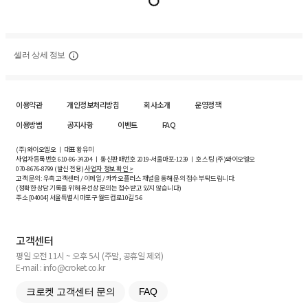
셀러 상세 정보
이용약관
개인정보처리방침
회사소개
운영정책
이용방법
공지사항
이벤트
FAQ
(주)와이오엘오 ㅣ 대표 황유미
사업자등록번호
610-86-34204
ㅣ 통신판매번호 2019-서울마포-1239 ㅣ 호스팅 (주)와이오엘오
070-8676-8799 (발신 전용)
사업자 정보 확인 >
고객 문의: 우측 고객센터 / 이메일 / 카카오플러스 채널을 통해 문의 접수 부탁드립니다.
(정확한 상담 기록을 위해 유선상 문의는 접수받고 있지 않습니다)
주소 [
04004
] 서울특별시 마포구 월드컵로10길
5-6
고객센터
평일 오전 11시 ~ 오후 5시 (주말, 공휴일 제외)
E-mail : info@croket.co.kr
크로켓 고객센터 문의
FAQ