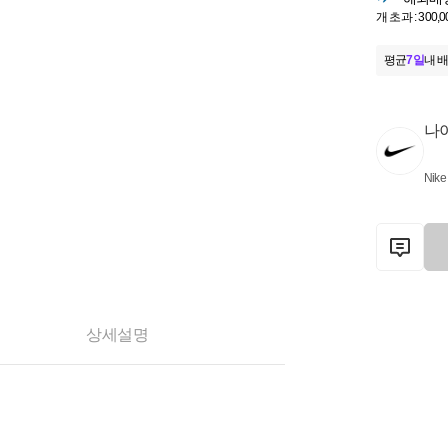
개 초과 : 300,
평균
7일
내 배
나
Nike
상세설명