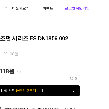
셀러이신가요?
이벤트
로그인
회원가입
조던 시리즈 ES DN1856-002
99,100원
가
,118원
찜
매, 앱 전용
10만원 쿠폰팩
받기
송
수량별 총 배송비 (1개 이하 : 39,900원 / 2개 이하 : 79,800원 / 2