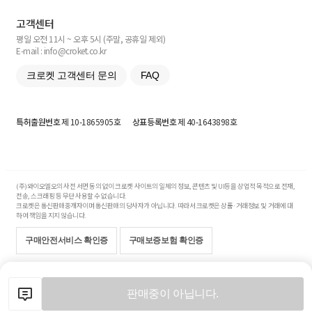
고객센터
평일 오전 11시 ~ 오후 5시 (주말, 공휴일 제외)
E-mail : info@croket.co.kr
크로켓 고객센터 문의
FAQ
특허출원번호
제 10-1865905호
상표등록번호
제 40-1643898호
(주)와이오엘오의 사전 서면 동의 없이 크로켓 사이트의 일체의 정보, 콘텐츠 및 UI등을 상업적 목적으로 전재,
전송, 스크래핑 등 무단 사용할 수 없습니다.
크로켓은 통신판매중개자이며 통신판매의 당사자가 아닙니다. 따라서 크로켓은 상품·거래정보 및 거래에 대
하여 책임을 지지 않습니다.
구매안전서비스 확인증
구매보증보험 확인증
Copyright© 2017-2026 YOLO Co, Ltd. All rights reserved.
판매중이 아닙니다.