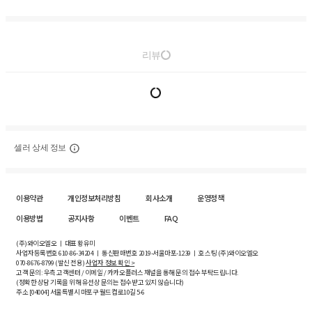
리뷰
셀러 상세 정보
이용약관
개인정보처리방침
회사소개
운영정책
이용방법
공지사항
이벤트
FAQ
(주)와이오엘오 ㅣ 대표 황유미
사업자등록번호
610-86-34204
ㅣ 통신판매번호 2019-서울마포-1239 ㅣ 호스팅 (주)와이오엘오
070-8676-8799 (발신 전용)
사업자 정보 확인 >
고객 문의: 우측 고객센터 / 이메일 / 카카오플러스 채널을 통해 문의 접수 부탁드립니다.
(정확한 상담 기록을 위해 유선상 문의는 접수받고 있지 않습니다)
주소 [
04004
] 서울특별시 마포구 월드컵로10길
5-6