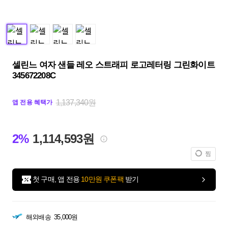
셀린느 여자 샌들 레오 스트래피 로고레터링 그린화이트
345672208C
1,137,340원
앱 전용 혜택가
2%
1,114,593원
찜
첫 구매, 앱 전용
10만원 쿠폰팩
받기
해외배송
35,000원