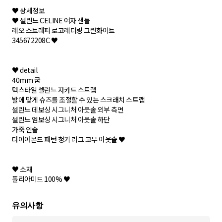
♥ 상세정보
♥ 셀린느 CELINE 여자 샌들
레오 스트래피 로고레터링 그린화이트
345672208C ♥
♥ detail
40mm 굽
텍스타일 셀린느 자카드 스트랩
발에 맞게 슈즈를 조절할 수 있는 스크래치 스트랩
셀린느 데보싱 시그니처 아웃솔 외부 측면
셀린느 엠보싱 시그니처 아웃솔 하단
가죽 인솔
다이아몬드 패턴 청키 러그 고무 아웃솔 ♥
♥ 소재
폴리아미드 100% ♥