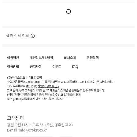
셀러 상세 정보
이용약관
개인정보처리방침
회사소개
운영정책
이용방법
공지사항
이벤트
FAQ
(주)와이오엘오 ㅣ 대표 황유미
사업자등록번호
610-86-34204
ㅣ 통신판매번호 2019-서울마포-1239 ㅣ 호스팅 (주)와이오엘오
070-8676-8799 (발신 전용)
사업자 정보 확인 >
고객 문의: 우측 고객센터 / 이메일 / 카카오플러스 채널을 통해 문의 접수 부탁드립니다.
(정확한 상담 기록을 위해 유선상 문의는 접수받고 있지 않습니다)
주소 [
04004
] 서울특별시 마포구 월드컵로10길
5-6
고객센터
평일 오전 11시 ~ 오후 5시 (주말, 공휴일 제외)
E-mail : info@croket.co.kr