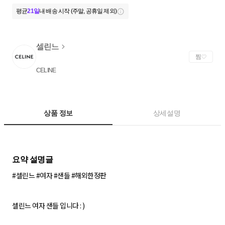
평균
21일
내 배송 시작 (주말, 공휴일 제외)
셀린느
찜
CELINE
상품 정보
상세설명
#셀린느 #여자 #샌들 #해외한정판
셀린느 여자 샌들 입니다 : )