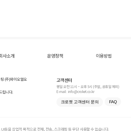
회사소개
운영정책
이용방법
스팅 (주)와이오엘오
고객센터
평일 오전 11시 ~ 오후 5시 (주말, 공휴일 제외)
E-mail : info@croket.co.kr
탁드립니다.
크로켓 고객센터 문의
FAQ
UI등을 상업적 목적으로 전재, 전송, 스크래핑 등 무단 사용할 수 없습니다.