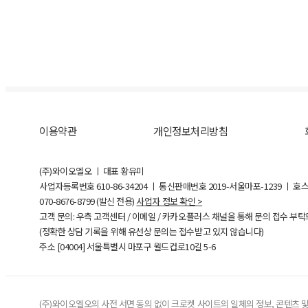
이용약관
개인정보처리방침
(주)와이오엘오 ㅣ 대표 황유미
사업자등록번호
610-86-34204
ㅣ 통신판매번호 2019-서울마포-1239 ㅣ 호
070-8676-8799 (발신 전용)
사업자 정보 확인 >
고객 문의: 우측 고객센터 / 이메일 / 카카오플러스 채널을 통해 문의 접수 부
(정확한 상담 기록을 위해 유선상 문의는 접수받고 있지 않습니다)
주소 [
04004
] 서울특별시 마포구 월드컵로10길
5-6
(주)와이오엘오의 사전 서면 동의 없이 크로켓 사이트의 일체의 정보, 콘텐츠 및 