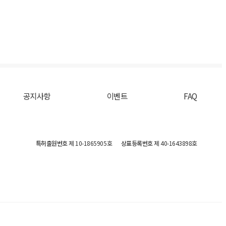
공지사항
이벤트
FAQ
특허출원번호
제 10-1865905호
상표등록번호
제 40-1643898호