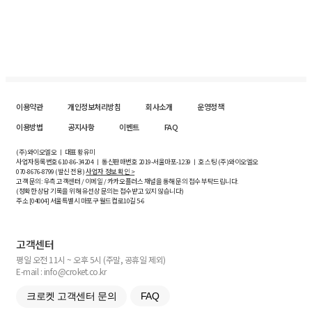
이용약관
개인정보처리방침
회사소개
운영정책
이용방법
공지사항
이벤트
FAQ
(주)와이오엘오 ㅣ 대표 황유미
사업자등록번호
610-86-34204
ㅣ 통신판매번호 2019-서울마포-1239 ㅣ 호스팅 (주)와이오엘오
070-8676-8799 (발신 전용)
사업자 정보 확인 >
고객 문의: 우측 고객센터 / 이메일 / 카카오플러스 채널을 통해 문의 접수 부탁드립니다.
(정확한 상담 기록을 위해 유선상 문의는 접수받고 있지 않습니다)
주소 [
04004
] 서울특별시 마포구 월드컵로10길
5-6
고객센터
평일 오전 11시 ~ 오후 5시 (주말, 공휴일 제외)
E-mail : info@croket.co.kr
크로켓 고객센터 문의
FAQ