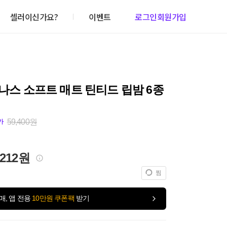
셀러이신가요?
이벤트
로그인
회원가입
 나스 소프트 매트 틴티드 립밤 6종
59,400원
가
,212원
찜
매, 앱 전용
10만원 쿠폰팩
받기