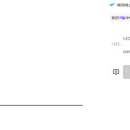
해외배
평균
14일
내 
나
NAR