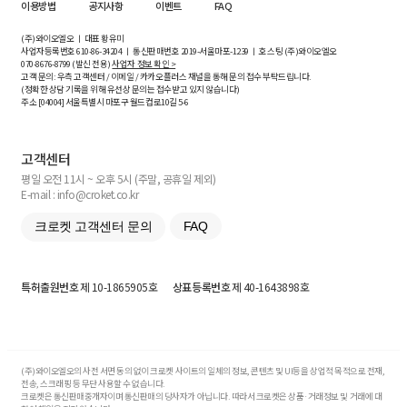
이용방법
공지사항
이벤트
FAQ
(주)와이오엘오 ㅣ 대표 황유미
사업자등록번호
610-86-34204
ㅣ 통신판매번호 2019-서울마포-1239 ㅣ 호스팅 (주)와이오엘오
070-8676-8799 (발신 전용)
사업자 정보 확인 >
고객 문의: 우측 고객센터 / 이메일 / 카카오플러스 채널을 통해 문의 접수 부탁드립니다.
(정확한 상담 기록을 위해 유선상 문의는 접수받고 있지 않습니다)
주소 [
04004
] 서울특별시 마포구 월드컵로10길
5-6
고객센터
평일 오전 11시 ~ 오후 5시 (주말, 공휴일 제외)
E-mail : info@croket.co.kr
크로켓 고객센터 문의
FAQ
특허출원번호
제 10-1865905호
상표등록번호
제 40-1643898호
(주)와이오엘오의 사전 서면 동의 없이 크로켓 사이트의 일체의 정보, 콘텐츠 및 UI등을 상업적 목적으로 전재,
전송, 스크래핑 등 무단 사용할 수 없습니다.
크로켓은 통신판매중개자이며 통신판매의 당사자가 아닙니다. 따라서 크로켓은 상품·거래정보 및 거래에 대