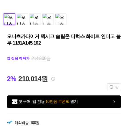
오니츠카타이거 멕시코 슬립온 디럭스 화이트 인디고 블
루 1181A145.102
214,300원
앱 전용 혜택가
2%
210,014원
찜
첫 구매, 앱 전용
10만원 쿠폰팩
받기
해외배송
100원