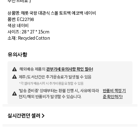
추천 드려요 :)
상품명: 해롯 국왕 대관식 스몰 토트백 에코백 네이비
품번: EC22798
색상: 네이비
사이즈 : 28 * 27 * 15cm
해외배송 제품의
관부가세 유의사항 확인 필수!
제주/도서산간은 추가운송료가 발생될 수 있음
*각 셀러가 배송시작 시 추가비용을 요청할 수 있음
'발송 준비중' 상태부터는 환불 진행 시, 사유에 따라
반품비 책정 기
현지/해외 반품비가 발생할 수 있습니다.
준 확인하기!
실시간런던 셀러