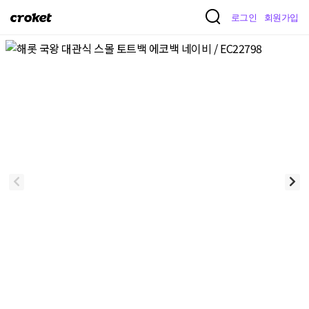
크
로그인
회원가입
로
켓