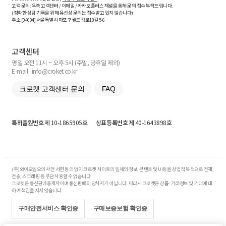
고객 문의: 우측 고객센터 / 이메일 / 카카오플러스 채널을 통해 문의 접수 부탁드립니다.
(정확한 상담 기록을 위해 유선상 문의는 접수받고 있지 않습니다)
주소 [
04004
] 서울특별시 마포구 월드컵로10길
5-6
고객센터
평일 오전 11시 ~ 오후 5시 (주말, 공휴일 제외)
E-mail : info@croket.co.kr
크로켓 고객센터 문의
FAQ
특허출원번호
제 10-1865905호
상표등록번호
제 40-1643898호
(주)와이오엘오의 사전 서면 동의 없이 크로켓 사이트의 일체의 정보, 콘텐츠 및 UI등을 상업적 목적으로 전재,
전송, 스크래핑 등 무단 사용할 수 없습니다.
크로켓은 통신판매중개자이며 통신판매의 당사자가 아닙니다. 따라서 크로켓은 상품·거래정보 및 거래에 대
하여 책임을 지지 않습니다.
구매안전서비스 확인증
구매보증보험 확인증