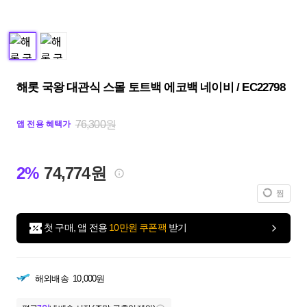
해롯 국왕 대관식 스몰 토트백 에코백 네이비 / EC22798
76,300원
앱 전용 혜택가
2%
74,774원
찜
첫 구매, 앱 전용
10만원 쿠폰팩
받기
해외배송
10,000원