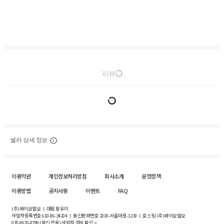
리뷰
셀러 상세 정보
이용약관
개인정보처리방침
회사소개
운영정책
이용방법
공지사항
이벤트
FAQ
(주)와이오엘오 ㅣ 대표 황유미
사업자등록번호
610-86-34204
ㅣ 통신판매번호 2019-서울마포-1239 ㅣ 호스팅 (주)와이오엘오
070-8676-8799 (발신 전용)
사업자 정보 확인 >