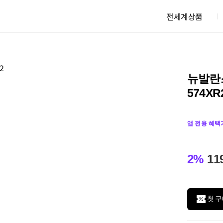
전세계상품
뉴발란스
574XR
앱 전용 혜택
2%
11
첫 구