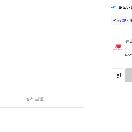
해외배
평균
7일
내 배
뉴
New 
상세설명