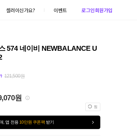
셀러이신가요?
이벤트
로그인
회원가입
 574 네이비 NEWBALANCE U
2
121,500원
가
9,070원
찜
매, 앱 전용
10만원 쿠폰팩
받기