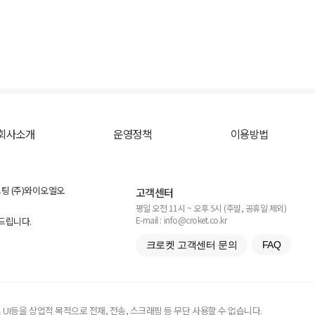
회사소개
운영정책
이용방법
스팅 (주)와이오엘오
고객센터
평일 오전 11시 ~ 오후 5시 (주말, 공휴일 제외)
E-mail : info@croket.co.kr
탁드립니다.
크로켓 고객센터 문의
FAQ
UI등을 상업적 목적으로 전재, 전송, 스크래핑 등 무단 사용할 수 없습니다.