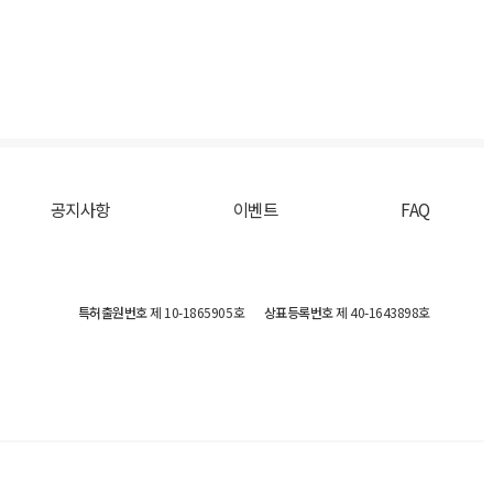
공지사항
이벤트
FAQ
특허출원번호
제 10-1865905호
상표등록번호
제 40-1643898호