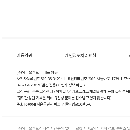
이용약관
개인정보처리방침
(주)와이오엘오 ㅣ 대표 황유미
사업자등록번호
610-86-34204
ㅣ 통신판매번호 2019-서울마포-1239 ㅣ 호
070-8676-8799 (발신 전용)
사업자 정보 확인 >
고객 문의: 우측 고객센터 / 이메일 / 카카오플러스 채널을 통해 문의 접수 부
(정확한 상담 기록을 위해 유선상 문의는 접수받고 있지 않습니다)
주소 [
04004
] 서울특별시 마포구 월드컵로10길
5-6
(주)와이오엘오의 사전 서면 동의 없이 크로켓 사이트의 일체의 정보, 콘텐츠 및 