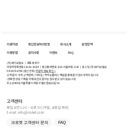
이용약관
개인정보처리방침
회사소개
운영정책
이용방법
공지사항
이벤트
FAQ
(주)와이오엘오 ㅣ 대표 황유미
사업자등록번호
610-86-34204
ㅣ 통신판매번호 2019-서울마포-1239 ㅣ 호스팅 (주)와이오엘오
070-8676-8799 (발신 전용)
사업자 정보 확인 >
고객 문의: 우측 고객센터 / 이메일 / 카카오플러스 채널을 통해 문의 접수 부탁드립니다.
(정확한 상담 기록을 위해 유선상 문의는 접수받고 있지 않습니다)
주소 [
04004
] 서울특별시 마포구 월드컵로10길
5-6
고객센터
평일 오전 11시 ~ 오후 5시 (주말, 공휴일 제외)
E-mail : info@croket.co.kr
크로켓 고객센터 문의
FAQ