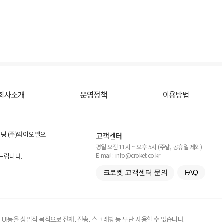
회사소개
운영정책
이용방법
스팅 (주)와이오엘오
고객센터
평일 오전 11시 ~ 오후 5시 (주말, 공휴일 제외)
E-mail : info@croket.co.kr
탁드립니다.
크로켓 고객센터 문의
FAQ
UI등을 상업적 목적으로 전재, 전송, 스크래핑 등 무단 사용할 수 없습니다.