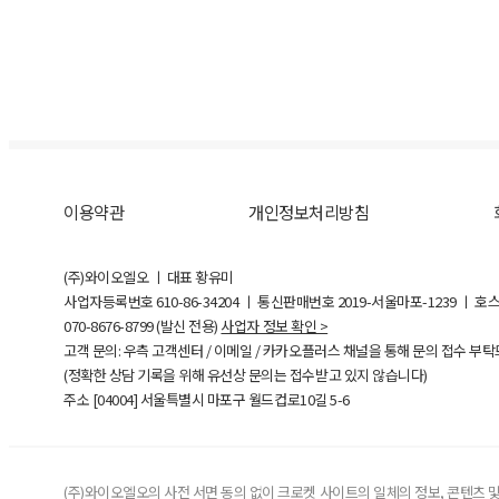
이용약관
개인정보처리방침
(주)와이오엘오 ㅣ 대표 황유미
사업자등록번호
610-86-34204
ㅣ 통신판매번호 2019-서울마포-1239 ㅣ 호
070-8676-8799 (발신 전용)
사업자 정보 확인 >
고객 문의: 우측 고객센터 / 이메일 / 카카오플러스 채널을 통해 문의 접수 부
(정확한 상담 기록을 위해 유선상 문의는 접수받고 있지 않습니다)
주소 [
04004
] 서울특별시 마포구 월드컵로10길
5-6
(주)와이오엘오의 사전 서면 동의 없이 크로켓 사이트의 일체의 정보, 콘텐츠 및 