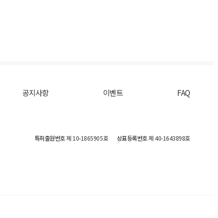
공지사항
이벤트
FAQ
특허출원번호
제 10-1865905호
상표등록번호
제 40-1643898호