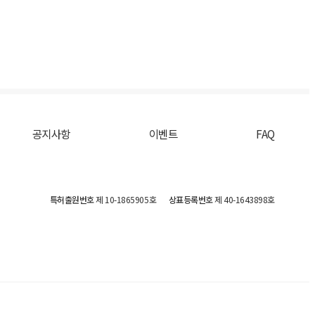
공지사항
이벤트
FAQ
특허출원번호
제 10-1865905호
상표등록번호
제 40-1643898호