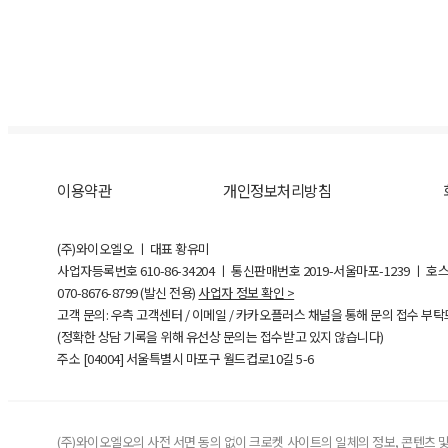
이용약관
개인정보처리방침
(주)와이오엘오 ㅣ 대표 황유미
사업자등록번호
610-86-34204
ㅣ 통신판매번호 2019-서울마포-1239 ㅣ 호
070-8676-8799 (발신 전용)
사업자 정보 확인 >
고객 문의: 우측 고객센터 / 이메일 / 카카오플러스 채널을 통해 문의 접수 부
(정확한 상담 기록을 위해 유선상 문의는 접수받고 있지 않습니다)
주소 [
04004
] 서울특별시 마포구 월드컵로10길
5-6
(주)와이오엘오의 사전 서면 동의 없이 크로켓 사이트의 일체의 정보, 콘텐츠 및 