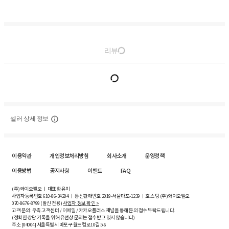
리뷰
셀러 상세 정보
이용약관
개인정보처리방침
회사소개
운영정책
이용방법
공지사항
이벤트
FAQ
(주)와이오엘오 ㅣ 대표 황유미
사업자등록번호
610-86-34204
ㅣ 통신판매번호 2019-서울마포-1239 ㅣ 호스팅 (주)와이오엘오
070-8676-8799 (발신 전용)
사업자 정보 확인 >
고객 문의: 우측 고객센터 / 이메일 / 카카오플러스 채널을 통해 문의 접수 부탁드립니다.
(정확한 상담 기록을 위해 유선상 문의는 접수받고 있지 않습니다)
주소 [
04004
] 서울특별시 마포구 월드컵로10길
5-6