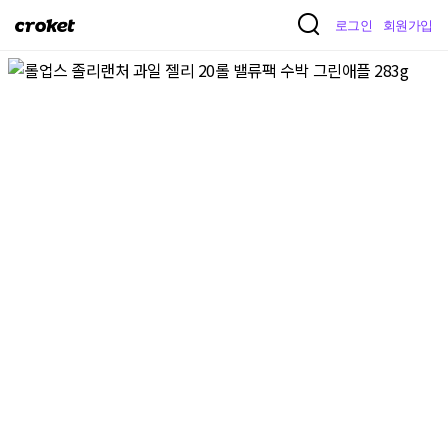
크
로그인
회원가입
로
켓