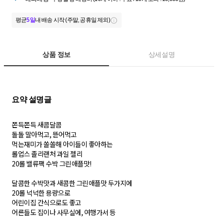
평균
5일
내 배송 시작 (주말, 공휴일 제외)
상품 정보
상세설명
쫀득쫀득 새콤달콤
돌돌 말아먹고, 뜯어먹고
먹는재미가 쏠쏠해 아이들이 좋아하는
롤업스 졸리랜처 과일 젤리
20롤 밸류팩 수박 그린애플맛!
달콤한 수박맛과 새콤한 그린애플맛 두가지에
20롤 넉넉한 용량으로
어린이집 간식으로도 좋고
어른들도 집이나 사무실에, 여행가서 등