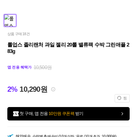
상품 구매 18건
롤업스 졸리랜처 과일 젤리 20롤 밸류팩 수박 그린애플 2
83g
10,500원
앱 전용 혜택가
2%
10,290원
찜
첫 구매, 앱 전용
10만원 쿠폰팩
받기
해외배송
수량별 총 배송비 (10개 이하 : 무료 / 10개 초과 : 10,000원)