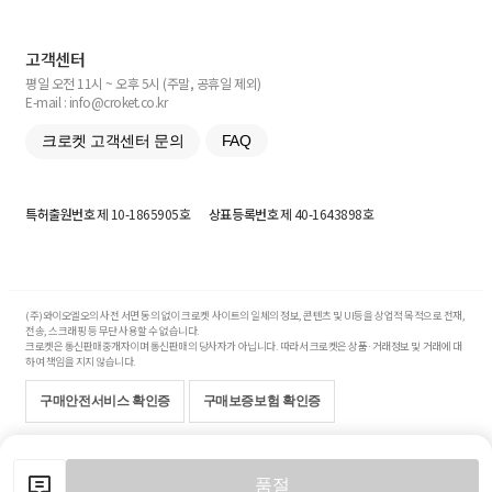
고객센터
평일 오전 11시 ~ 오후 5시 (주말, 공휴일 제외)
E-mail : info@croket.co.kr
크로켓 고객센터 문의
FAQ
특허출원번호
제 10-1865905호
상표등록번호
제 40-1643898호
(주)와이오엘오의 사전 서면 동의 없이 크로켓 사이트의 일체의 정보, 콘텐츠 및 UI등을 상업적 목적으로 전재,
전송, 스크래핑 등 무단 사용할 수 없습니다.
크로켓은 통신판매중개자이며 통신판매의 당사자가 아닙니다. 따라서 크로켓은 상품·거래정보 및 거래에 대
하여 책임을 지지 않습니다.
구매안전서비스 확인증
구매보증보험 확인증
Copyright© 2017-2026 YOLO Co, Ltd. All rights reserved.
품절