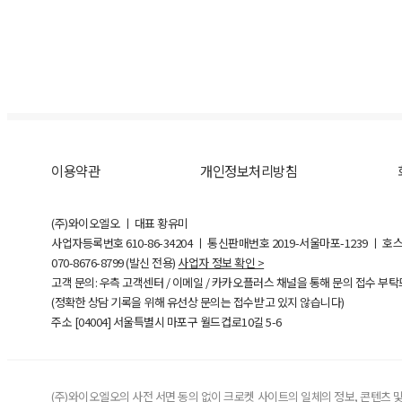
이용약관
개인정보처리방침
(주)와이오엘오 ㅣ 대표 황유미
사업자등록번호
610-86-34204
ㅣ 통신판매번호 2019-서울마포-1239 ㅣ 호
070-8676-8799 (발신 전용)
사업자 정보 확인 >
고객 문의: 우측 고객센터 / 이메일 / 카카오플러스 채널을 통해 문의 접수 부
(정확한 상담 기록을 위해 유선상 문의는 접수받고 있지 않습니다)
주소 [
04004
] 서울특별시 마포구 월드컵로10길
5-6
(주)와이오엘오의 사전 서면 동의 없이 크로켓 사이트의 일체의 정보, 콘텐츠 및 