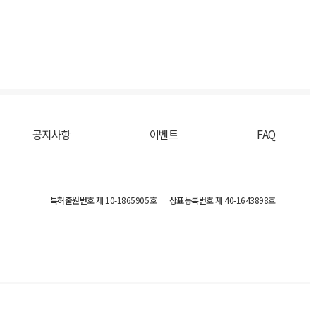
공지사항
이벤트
FAQ
특허출원번호
제 10-1865905호
상표등록번호
제 40-1643898호