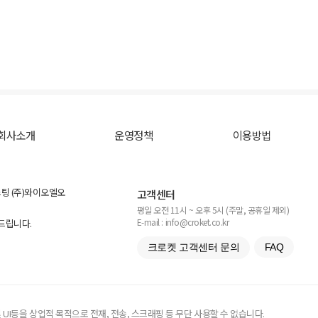
회사소개
운영정책
이용방법
스팅 (주)와이오엘오
고객센터
평일 오전 11시 ~ 오후 5시 (주말, 공휴일 제외)
E-mail : info@croket.co.kr
탁드립니다.
크로켓 고객센터 문의
FAQ
UI등을 상업적 목적으로 전재, 전송, 스크래핑 등 무단 사용할 수 없습니다.