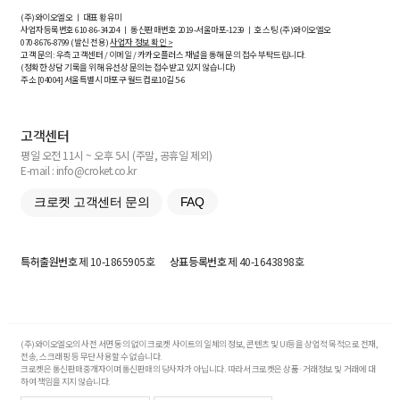
(주)와이오엘오 ㅣ 대표 황유미
사업자등록번호
610-86-34204
ㅣ 통신판매번호 2019-서울마포-1239 ㅣ 호스팅 (주)와이오엘오
070-8676-8799 (발신 전용)
사업자 정보 확인 >
고객 문의: 우측 고객센터 / 이메일 / 카카오플러스 채널을 통해 문의 접수 부탁드립니다.
(정확한 상담 기록을 위해 유선상 문의는 접수받고 있지 않습니다)
주소 [
04004
] 서울특별시 마포구 월드컵로10길
5-6
고객센터
평일 오전 11시 ~ 오후 5시 (주말, 공휴일 제외)
E-mail : info@croket.co.kr
크로켓 고객센터 문의
FAQ
특허출원번호
제 10-1865905호
상표등록번호
제 40-1643898호
(주)와이오엘오의 사전 서면 동의 없이 크로켓 사이트의 일체의 정보, 콘텐츠 및 UI등을 상업적 목적으로 전재,
전송, 스크래핑 등 무단 사용할 수 없습니다.
크로켓은 통신판매중개자이며 통신판매의 당사자가 아닙니다. 따라서 크로켓은 상품·거래정보 및 거래에 대
하여 책임을 지지 않습니다.