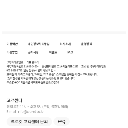
이용약관
개인정보처리방침
회사소개
운영정책
이용방법
공지사항
이벤트
FAQ
(주)와이오엘오 ㅣ 대표 황유미
사업자등록번호
610-86-34204
ㅣ 통신판매번호 2019-서울마포-1239 ㅣ 호스팅 (주)와이오엘오
070-8676-8799 (발신 전용)
사업자 정보 확인 >
고객 문의: 우측 고객센터 / 이메일 / 카카오플러스 채널을 통해 문의 접수 부탁드립니다.
(정확한 상담 기록을 위해 유선상 문의는 접수받고 있지 않습니다)
주소 [
04004
] 서울특별시 마포구 월드컵로10길
5-6
고객센터
평일 오전 11시 ~ 오후 5시 (주말, 공휴일 제외)
E-mail : info@croket.co.kr
크로켓 고객센터 문의
FAQ