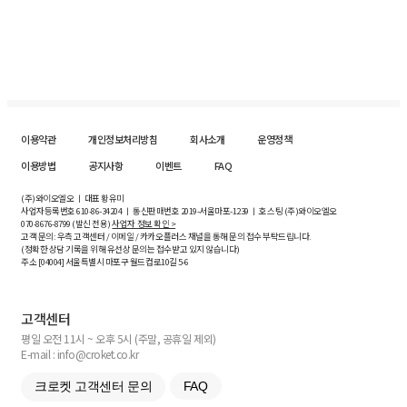
이용약관
개인정보처리방침
회사소개
운영정책
이용방법
공지사항
이벤트
FAQ
(주)와이오엘오 ㅣ 대표 황유미
사업자등록번호
610-86-34204
ㅣ 통신판매번호 2019-서울마포-1239 ㅣ 호스팅 (주)와이오엘오
070-8676-8799 (발신 전용)
사업자 정보 확인 >
고객 문의: 우측 고객센터 / 이메일 / 카카오플러스 채널을 통해 문의 접수 부탁드립니다.
(정확한 상담 기록을 위해 유선상 문의는 접수받고 있지 않습니다)
주소 [
04004
] 서울특별시 마포구 월드컵로10길
5-6
고객센터
평일 오전 11시 ~ 오후 5시 (주말, 공휴일 제외)
E-mail : info@croket.co.kr
크로켓 고객센터 문의
FAQ