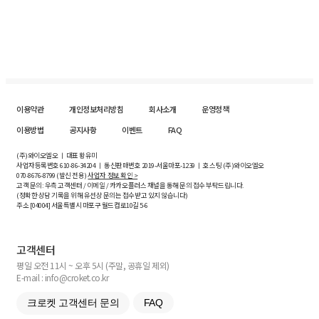
이용약관
개인정보처리방침
회사소개
운영정책
이용방법
공지사항
이벤트
FAQ
(주)와이오엘오 ㅣ 대표 황유미
사업자등록번호
610-86-34204
ㅣ 통신판매번호 2019-서울마포-1239 ㅣ 호스팅 (주)와이오엘오
070-8676-8799 (발신 전용)
사업자 정보 확인 >
고객 문의: 우측 고객센터 / 이메일 / 카카오플러스 채널을 통해 문의 접수 부탁드립니다.
(정확한 상담 기록을 위해 유선상 문의는 접수받고 있지 않습니다)
주소 [
04004
] 서울특별시 마포구 월드컵로10길
5-6
고객센터
평일 오전 11시 ~ 오후 5시 (주말, 공휴일 제외)
E-mail : info@croket.co.kr
크로켓 고객센터 문의
FAQ