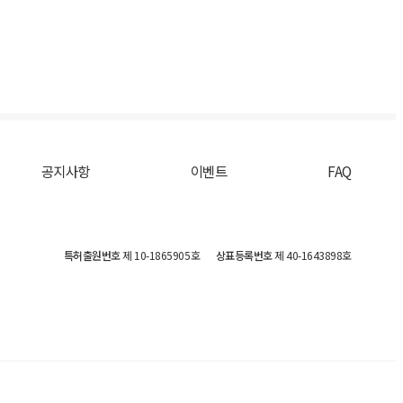
공지사항
이벤트
FAQ
특허출원번호
제 10-1865905호
상표등록번호
제 40-1643898호