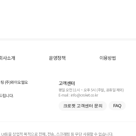
회사소개
운영정책
이용방법
스팅 (주)와이오엘오
고객센터
평일 오전 11시 ~ 오후 5시 (주말, 공휴일 제외)
E-mail : info@croket.co.kr
탁드립니다.
크로켓 고객센터 문의
FAQ
UI등을 상업적 목적으로 전재, 전송, 스크래핑 등 무단 사용할 수 없습니다.