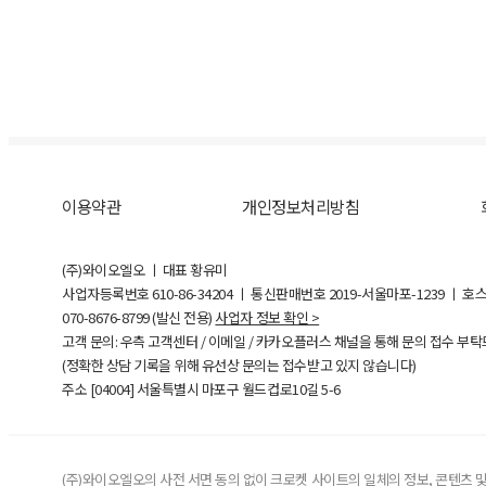
이용약관
개인정보처리방침
(주)와이오엘오 ㅣ 대표 황유미
사업자등록번호
610-86-34204
ㅣ 통신판매번호 2019-서울마포-1239 ㅣ 호
070-8676-8799 (발신 전용)
사업자 정보 확인 >
고객 문의: 우측 고객센터 / 이메일 / 카카오플러스 채널을 통해 문의 접수 부
(정확한 상담 기록을 위해 유선상 문의는 접수받고 있지 않습니다)
주소 [
04004
] 서울특별시 마포구 월드컵로10길
5-6
(주)와이오엘오의 사전 서면 동의 없이 크로켓 사이트의 일체의 정보, 콘텐츠 및 