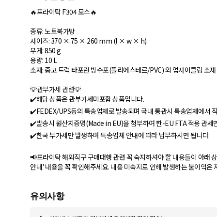
🔥프라이탁 F304 모스🔥
종류: 노트북가방
사이즈: 370 × 75 × 260 mm (l × w × h)
무게: 850 g
용량: 10 L
소재: 중고 트럭 타포린 방수포(폴리에스테르/PVC) 외 업사이클링 소재
💡관부가세 관련💡
✔️해당 상품은 관부가세미포함 상품입니다.
✔️FEDEX/UPS등의 특송업체로 발송되며 국내 통관시 특송업체에서
✔️발송시 원산지증명(Made in EU)을 첨부하여 한-EU FTA 적용 
✔️한국 부가세만 발생하며 특송업체 안내에 따라 납부하시면 됩니다.
📢프라이탁 해외직구 구매대행 관련 꼭 숙지하셔야 할 내용들이 아래 상
안내' 내용을 꼭 확인해주세요. 내용 미숙지로 인해 발생하는 불이익은 