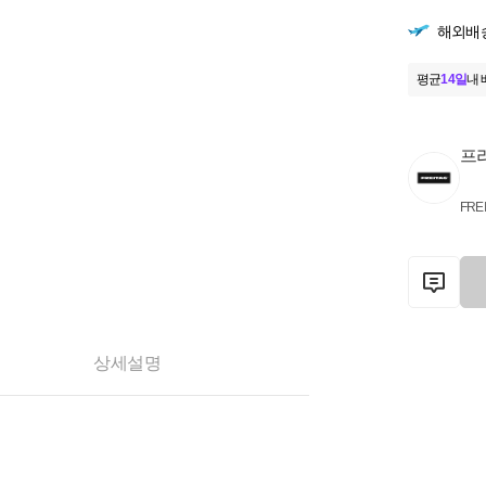
해외배
평균
14일
내 
프
FRE
상세설명