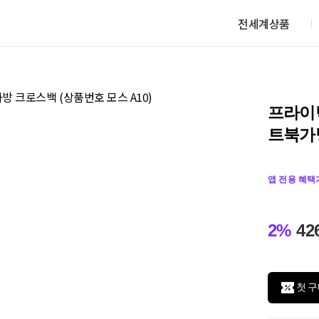
전세계상품
프라이탁 
트북가방
앱 전용 혜택
2%
42
첫 구