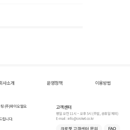
회사소개
운영정책
이용방법
스팅 (주)와이오엘오
고객센터
평일 오전 11시 ~ 오후 5시 (주말, 공휴일 제외)
E-mail : info@croket.co.kr
탁드립니다.
크로켓 고객센터 문의
FAQ