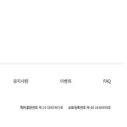
공지사항
이벤트
FAQ
특허출원번호
제 10-1865905호
상표등록번호
제 40-1643898호