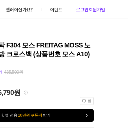
셀러이신가요?
이벤트
로그인
회원가입
F304 모스 FREITAG MOSS 노
 크로스백 (상품번호 모스 A10)
435,500원
가
6,790원
찜
매, 앱 전용
10만원 쿠폰팩
받기