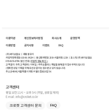
이용약관
개인정보처리방침
회사소개
운영정책
이용방법
공지사항
이벤트
FAQ
(주)와이오엘오 ㅣ 대표 황유미
사업자등록번호
610-86-34204
ㅣ 통신판매번호 2019-서울마포-1239 ㅣ 호스팅 (주)와이오엘오
070-8676-8799 (발신 전용)
사업자 정보 확인 >
고객 문의: 우측 고객센터 / 이메일 / 카카오플러스 채널을 통해 문의 접수 부탁드립니다.
(정확한 상담 기록을 위해 유선상 문의는 접수받고 있지 않습니다)
주소 [
04004
] 서울특별시 마포구 월드컵로10길
5-6
고객센터
평일 오전 11시 ~ 오후 5시 (주말, 공휴일 제외)
E-mail : info@croket.co.kr
크로켓 고객센터 문의
FAQ