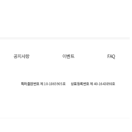
공지사항
이벤트
FAQ
특허출원번호
제 10-1865905호
상표등록번호
제 40-1643898호