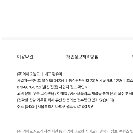
이용약관
개인정보처리방침
(주)와이오엘오 ㅣ 대표 황유미
사업자등록번호
610-86-34204
ㅣ 통신판매번호 2019-서울마포-1239 ㅣ 호
070-8676-8799 (발신 전용)
사업자 정보 확인 >
고객 문의: 우측 고객센터 / 이메일 / 카카오플러스 채널을 통해 문의 접수 부
(정확한 상담 기록을 위해 유선상 문의는 접수받고 있지 않습니다)
주소 [
04004
] 서울특별시 마포구 월드컵로10길
5-6
(주)와이오엘오의 사전 서면 동의 없이 크로켓 사이트의 일체의 정보, 콘텐츠 및 