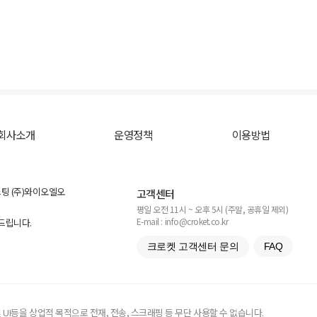
회사소개
운영정책
이용방법
스팅 (주)와이오엘오
고객센터
평일 오전 11시 ~ 오후 5시 (주말, 공휴일 제외)
E-mail : info@croket.co.kr
탁드립니다.
크로켓 고객센터 문의
FAQ
UI등을 상업적 목적으로 전재, 전송, 스크래핑 등 무단 사용할 수 없습니다.