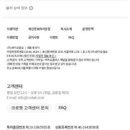
셀러 상세 정보
이용약관
개인정보처리방침
회사소개
운영정책
이용방법
공지사항
이벤트
FAQ
(주)와이오엘오 ㅣ 대표 황유미
사업자등록번호
610-86-34204
ㅣ 통신판매번호 2019-서울마포-1239 ㅣ 호스팅 (주)와이오엘오
070-8676-8799 (발신 전용)
사업자 정보 확인 >
고객 문의: 우측 고객센터 / 이메일 / 카카오플러스 채널을 통해 문의 접수 부탁드립니다.
(정확한 상담 기록을 위해 유선상 문의는 접수받고 있지 않습니다)
주소 [
04004
] 서울특별시 마포구 월드컵로10길
5-6
고객센터
평일 오전 11시 ~ 오후 5시 (주말, 공휴일 제외)
E-mail : info@croket.co.kr
크로켓 고객센터 문의
FAQ
특허출원번호
제 10-1865905호
상표등록번호
제 40-1643898호