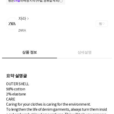
평균
14일
내 배송 시작 (주말, 공휴일 제외)
자라
찜
ZARA
상품 정보
상세설명
OUTER SHELL
98% cotton
2% elastane
CARE
Caring for your clothes is caring for the environment.
To lengthen the life of denim garments, always turn them insid