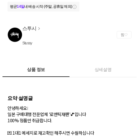
평균
14일
내 배송 시작 (주말, 공휴일 제외)
스투시
찜
Stussy
상품 정보
상세설명
안녕하세요❕
일본 구매대행 전문업체 '로맨틱재팬'💕입니다
100% 정품만 취급합니다.
💌 1대1 메세지로 재고확인 해주시면 수월하십니다