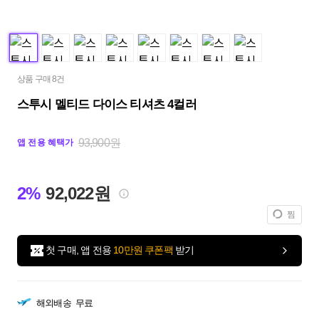
상품 구매 8건
스투시 멜티드 다이스 티셔츠 4컬러
93,900원
앱 전용 혜택가
2%
92,022원
찜
첫 구매, 앱 전용
10만원 쿠폰팩
받기
해외배송
무료