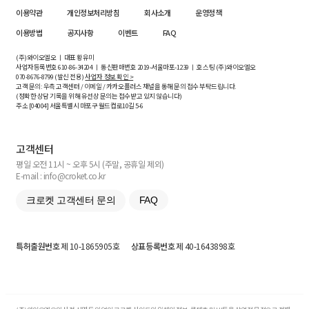
이용약관
개인정보처리방침
회사소개
운영정책
이용방법
공지사항
이벤트
FAQ
(주)와이오엘오 ㅣ 대표 황유미
사업자등록번호
610-86-34204
ㅣ 통신판매번호 2019-서울마포-1239 ㅣ 호스팅 (주)와이오엘오
070-8676-8799 (발신 전용)
사업자 정보 확인 >
고객 문의: 우측 고객센터 / 이메일 / 카카오플러스 채널을 통해 문의 접수 부탁드립니다.
(정확한 상담 기록을 위해 유선상 문의는 접수받고 있지 않습니다)
주소 [
04004
] 서울특별시 마포구 월드컵로10길
5-6
고객센터
평일 오전 11시 ~ 오후 5시 (주말, 공휴일 제외)
E-mail : info@croket.co.kr
크로켓 고객센터 문의
FAQ
특허출원번호
제 10-1865905호
상표등록번호
제 40-1643898호