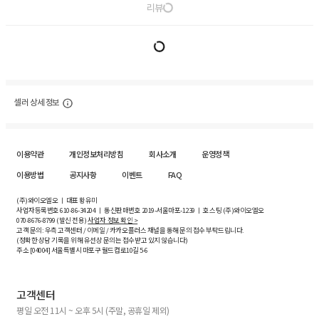
리뷰
셀러 상세 정보
이용약관
개인정보처리방침
회사소개
운영정책
이용방법
공지사항
이벤트
FAQ
(주)와이오엘오 ㅣ 대표 황유미
사업자등록번호
610-86-34204
ㅣ 통신판매번호 2019-서울마포-1239 ㅣ 호스팅 (주)와이오엘오
070-8676-8799 (발신 전용)
사업자 정보 확인 >
고객 문의: 우측 고객센터 / 이메일 / 카카오플러스 채널을 통해 문의 접수 부탁드립니다.
(정확한 상담 기록을 위해 유선상 문의는 접수받고 있지 않습니다)
주소 [
04004
] 서울특별시 마포구 월드컵로10길
5-6
고객센터
평일 오전 11시 ~ 오후 5시 (주말, 공휴일 제외)