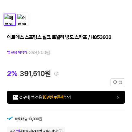
에르메스 스프링스 실크 트윌리 방도 스카프 / H853932
399,500원
앱 전용 혜택가
2%
391,510원
찜
첫 구매, 앱 전용
10만원 쿠폰팩
받기
해외배송
10,000원
평균
7일
내 배송 시작 (주말, 공휴일 제외)