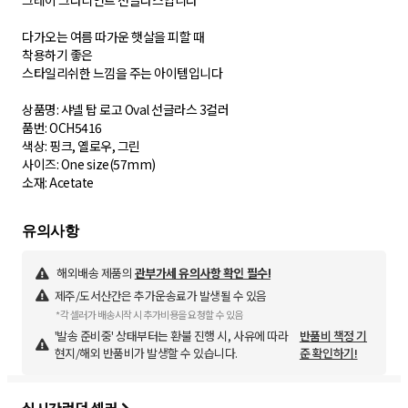
그레이 그라디언트 선글라스입니다
다가오는 여름 따가운 햇살을 피할 때
착용하기 좋은
스타일리쉬한 느낌을 주는 아이템입니다
상품명: 샤넬 탑 로고 Oval 선글라스 3컬러
품번: OCH5416
색상: 핑크, 옐로우, 그린
사이즈: One size(57mm)
해외배송 제품의
관부가세 유의사항 확인 필수!
제주/도서산간은 추가운송료가 발생될 수 있음
*각 셀러가 배송시작 시 추가비용을 요청할 수 있음
'발송 준비중' 상태부터는 환불 진행 시, 사유에 따라
반품비 책정 기
현지/해외 반품비가 발생할 수 있습니다.
준 확인하기!