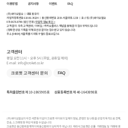
이용방법
공지사항
이벤트
FAQ
(주)와이오엘오 ㅣ 대표 황유미
사업자등록번호
610-86-34204
ㅣ 통신판매번호 2019-서울마포-1239 ㅣ 호스팅 (주)와이오엘오
070-8676-8799 (발신 전용)
사업자 정보 확인 >
고객 문의: 우측 고객센터 / 이메일 / 카카오플러스 채널을 통해 문의 접수 부탁드립니다.
(정확한 상담 기록을 위해 유선상 문의는 접수받고 있지 않습니다)
주소 [
04004
] 서울특별시 마포구 월드컵로10길
5-6
고객센터
평일 오전 11시 ~ 오후 5시 (주말, 공휴일 제외)
E-mail : info@croket.co.kr
크로켓 고객센터 문의
FAQ
특허출원번호
제 10-1865905호
상표등록번호
제 40-1643898호
(주)와이오엘오의 사전 서면 동의 없이 크로켓 사이트의 일체의 정보, 콘텐츠 및 UI등을 상업적 목적으로 전재,
전송, 스크래핑 등 무단 사용할 수 없습니다.
크로켓은 통신판매중개자이며 통신판매의 당사자가 아닙니다. 따라서 크로켓은 상품·거래정보 및 거래에 대