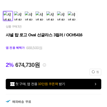
상품 구매 3건
샤넬 탑 로고 Oval 선글라스 3컬러 / OCH5416
688,500원
앱 전용 혜택가
2%
674,730원
찜
첫 구매, 앱 전용
10만원 쿠폰팩
받기
해외배송
무료