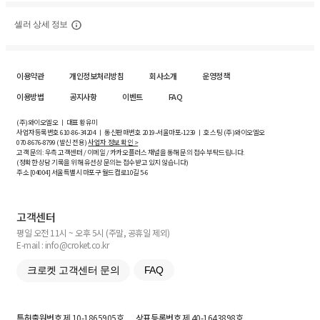
셀러 상세 정보
이용약관
개인정보처리방침
회사소개
운영정책
이용방법
공지사항
이벤트
FAQ
(주)와이오엘오 ㅣ 대표 황유미
사업자등록번호
610-86-34204
ㅣ 통신판매번호 2019-서울마포-1239 ㅣ 호스팅 (주)와이오엘오
070-8676-8799 (발신 전용)
사업자 정보 확인 >
고객 문의: 우측 고객센터 / 이메일 / 카카오플러스 채널을 통해 문의 접수 부탁드립니다.
(정확한 상담 기록을 위해 유선상 문의는 접수받고 있지 않습니다)
주소 [
04004
] 서울특별시 마포구 월드컵로10길
5-6
고객센터
평일 오전 11시 ~ 오후 5시 (주말, 공휴일 제외)
E-mail : info@croket.co.kr
크로켓 고객센터 문의
FAQ
특허출원번호
제 10-1865905호
상표등록번호
제 40-1643898호