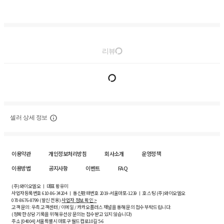
리뷰
셀러 상세 정보
이용약관
개인정보처리방침
회사소개
운영정책
이용방법
공지사항
이벤트
FAQ
(주)와이오엘오 ㅣ 대표 황유미
사업자등록번호
610-86-34204
ㅣ 통신판매번호 2019-서울마포-1239 ㅣ 호스팅 (주)와이오엘오
070-8676-8799 (발신 전용)
사업자 정보 확인 >
고객 문의: 우측 고객센터 / 이메일 / 카카오플러스 채널을 통해 문의 접수 부탁드립니다.
(정확한 상담 기록을 위해 유선상 문의는 접수받고 있지 않습니다)
주소 [
04004
] 서울특별시 마포구 월드컵로10길
5-6