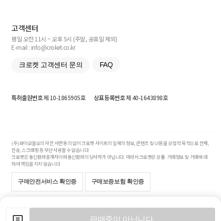
고객센터
평일 오전 11시 ~ 오후 5시 (주말, 공휴일 제외)
E-mail : info@croket.co.kr
크로켓 고객센터 문의
FAQ
특허출원번호
제 10-1865905호
상표등록번호
제 40-1643898호
(주)와이오엘오의 사전 서면 동의 없이 크로켓 사이트의 일체의 정보, 콘텐츠 및 UI등을 상업적 목적으로 전재,
전송, 스크래핑 등 무단 사용할 수 없습니다.
크로켓은 통신판매중개자이며 통신판매의 당사자가 아닙니다. 따라서 크로켓은 상품·거래정보 및 거래에 대
하여 책임을 지지 않습니다.
구매안전서비스 확인증
구매보증보험 확인증
Copyright© 2017-2026 YOLO Co, Ltd. All rights reserved.
판매중이 아닙니다.