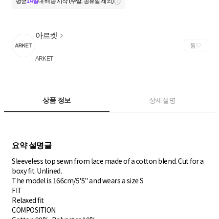
평균
14일
내 배송 시작 (주말, 공휴일 제외)
아르켓
찜
ARKET
상품 정보
상세설명
Sleeveless top sewn from lace made of a cotton blend. Cut for a
boxy fit. Unlined.
The model is 166cm/5'5" and wears a size S
FIT
Relaxed fit
COMPOSITION