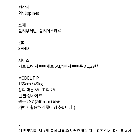
원산지
Philippines
소재
폴리우레탄 , 폴리에스테르
컬러
SAND
사이즈
가로 10인치 === 세로 6/1/4인치 === 폭 3 1/2인치
MODEL TIP
165cm / 45kg
상의 마른 55 · 하의 25
발 볼 정사이즈
평소 US7 (240mm) 착용​
가볍게 활용하기 좋아 강추합니다 :)
-
이 빅토리아 시크릿 클러치 파우치백은 플레티드 디자인과 골드 로고가 