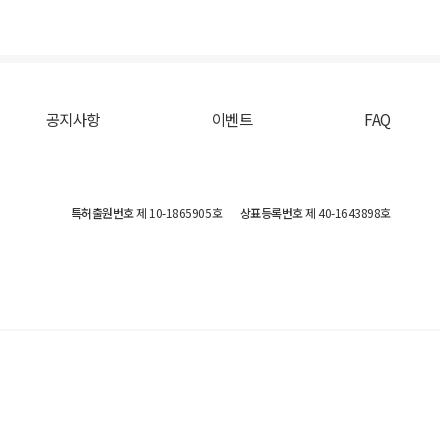
공지사항
이벤트
FAQ
특허출원번호
제 10-1865905호
상표등록번호
제 40-1643898호