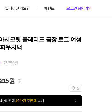
셀러이신가요?
이벤트
로그인
회원가입
아시크릿 플레티드 금장 로고 여성
 파우치백
76,750원
가
,215원
찜
매, 앱 전용
10만원 쿠폰팩
받기