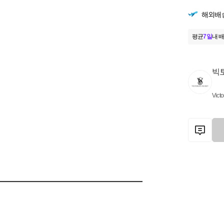
해외배
평균
7일
내 배
빅
Victo