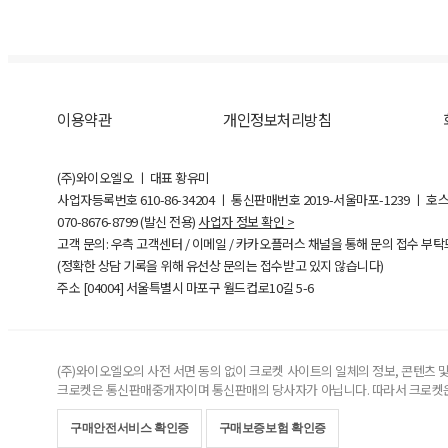
이용약관
개인정보처리방침
(주)와이오엘오 ㅣ 대표 황유미
사업자등록번호
610-86-34204
ㅣ 통신판매번호 2019-서울마포-1239 ㅣ 호
070-8676-8799 (발신 전용)
사업자 정보 확인 >
고객 문의: 우측 고객센터 / 이메일 / 카카오플러스 채널을 통해 문의 접수 부
(정확한 상담 기록을 위해 유선상 문의는 접수받고 있지 않습니다)
주소 [
04004
] 서울특별시 마포구 월드컵로10길
5-6
(주)와이오엘오의 사전 서면 동의 없이 크로켓 사이트의 일체의 정보, 콘텐츠 및 
크로켓은 통신판매중개자이며 통신판매의 당사자가 아닙니다. 따라서 크로켓은
구매안전서비스 확인증
구매보증보험 확인증