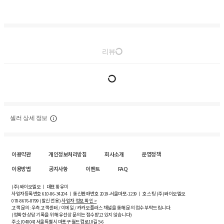
리뷰
셀러 상세 정보
이용약관
개인정보처리방침
회사소개
운영정책
이용방법
공지사항
이벤트
FAQ
(주)와이오엘오 ㅣ 대표 황유미
사업자등록번호
610-86-34204
ㅣ 통신판매번호 2019-서울마포-1239 ㅣ 호스팅 (주)와이오엘오
070-8676-8799 (발신 전용)
사업자 정보 확인 >
고객 문의: 우측 고객센터 / 이메일 / 카카오플러스 채널을 통해 문의 접수 부탁드립니다.
(정확한 상담 기록을 위해 유선상 문의는 접수받고 있지 않습니다)
주소 [
04004
] 서울특별시 마포구 월드컵로10길
5-6