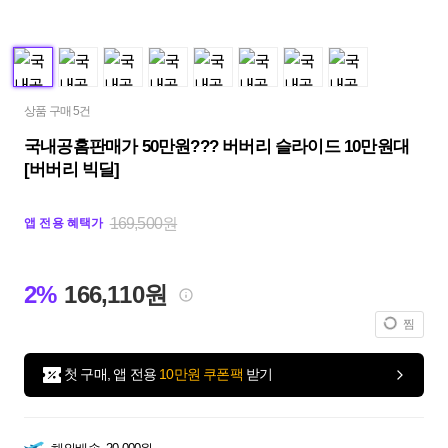
상품 구매 5건
국내공홈판매가 50만원??? 버버리 슬라이드 10만원대
[버버리 빅딜]
169,500원
앱 전용 혜택가
2%
166,110원
찜
첫 구매, 앱 전용
10만원 쿠폰팩
받기