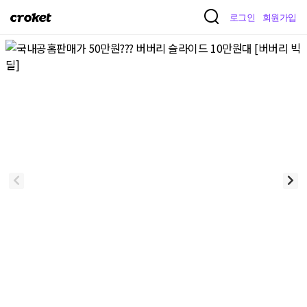
크
로그인
회원가입
로
켓