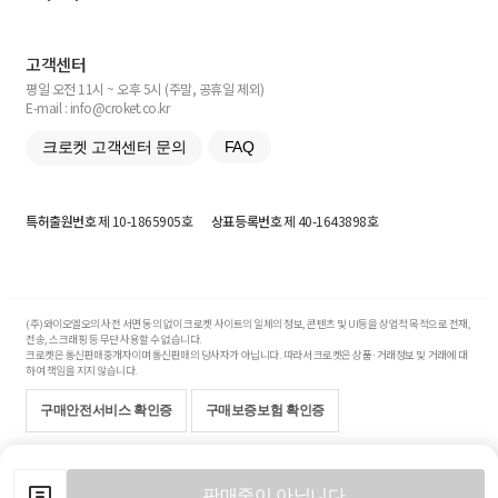
고객센터
평일 오전 11시 ~ 오후 5시 (주말, 공휴일 제외)
E-mail : info@croket.co.kr
크로켓 고객센터 문의
FAQ
특허출원번호
제 10-1865905호
상표등록번호
제 40-1643898호
(주)와이오엘오의 사전 서면 동의 없이 크로켓 사이트의 일체의 정보, 콘텐츠 및 UI등을 상업적 목적으로 전재,
전송, 스크래핑 등 무단 사용할 수 없습니다.
크로켓은 통신판매중개자이며 통신판매의 당사자가 아닙니다. 따라서 크로켓은 상품·거래정보 및 거래에 대
하여 책임을 지지 않습니다.
구매안전서비스 확인증
구매보증보험 확인증
Copyright© 2017-2026 YOLO Co, Ltd. All rights reserved.
판매중이 아닙니다.