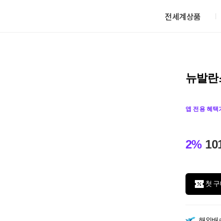
전세계상품
뉴발란스
앱 전용 혜택
2%
10
첫 구
해외배