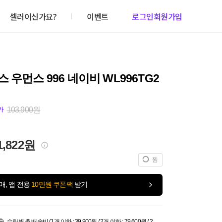
셀러이신가요?
이벤트
로그인
회원가입
 우먼스 996 네이비 WL996TG2
103,900원
가
1,822원
찜
매, 앱 전용
10만원 쿠폰팩
받기
송
수량별 총 배송비 (1개 이하 : 39,900원 / 2개 이하 : 79,600원 / 2