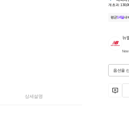
개 초과 : 130,
평균
14일
내 
뉴
New 
옵션을 
상세설명