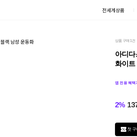
전세계상품
상품 구매 1건
아디다스
화이트
앱 전용 혜택
2%
13
첫 구