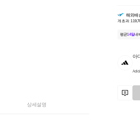
해외배
개 초과 : 119,
평균
14일
내 
아
Adid
상세설명