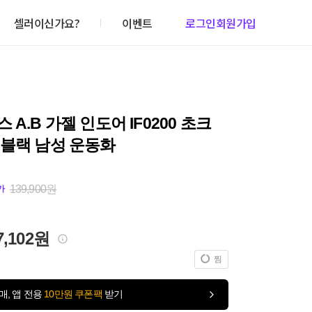
셀러이신가요?
이벤트
로그인
회원가입
 A.B 가젤 인도어 IF0200 초크
 블랙 남성 운동화
139,900원
가
7,102원
찜
매, 앱 전용
10만원 쿠폰팩
받기