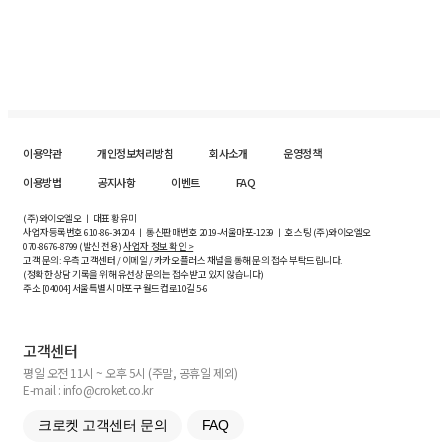
이용약관
개인정보처리방침
회사소개
운영정책
이용방법
공지사항
이벤트
FAQ
(주)와이오엘오 ㅣ 대표 황유미
사업자등록번호
610-86-34204
ㅣ 통신판매번호 2019-서울마포-1239 ㅣ 호스팅 (주)와이오엘오
070-8676-8799 (발신 전용)
사업자 정보 확인 >
고객 문의: 우측 고객센터 / 이메일 / 카카오플러스 채널을 통해 문의 접수 부탁드립니다.
(정확한 상담 기록을 위해 유선상 문의는 접수받고 있지 않습니다)
주소 [
04004
] 서울특별시 마포구 월드컵로10길
5-6
고객센터
평일 오전 11시 ~ 오후 5시 (주말, 공휴일 제외)
E-mail : info@croket.co.kr
크로켓 고객센터 문의
FAQ