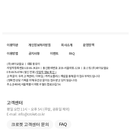
이용약관
개인정보처리방침
회사소개
운영정책
이용방법
공지사항
이벤트
FAQ
(주)와이오엘오 ㅣ 대표 황유미
사업자등록번호
610-86-34204
ㅣ 통신판매번호 2019-서울마포-1239 ㅣ 호스팅 (주)와이오엘오
070-8676-8799 (발신 전용)
사업자 정보 확인 >
고객 문의: 우측 고객센터 / 이메일 / 카카오플러스 채널을 통해 문의 접수 부탁드립니다.
(정확한 상담 기록을 위해 유선상 문의는 접수받고 있지 않습니다)
주소 [
04004
] 서울특별시 마포구 월드컵로10길
5-6
고객센터
평일 오전 11시 ~ 오후 5시 (주말, 공휴일 제외)
E-mail : info@croket.co.kr
크로켓 고객센터 문의
FAQ