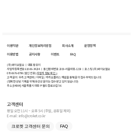
이용약관
개인정보처리방침
회사소개
운영정책
이용방법
공지사항
이벤트
FAQ
(주)와이오엘오 ㅣ 대표 황유미
사업자등록번호
610-86-34204
ㅣ 통신판매번호 2019-서울마포-1239 ㅣ 호스팅 (주)와이오엘오
070-8676-8799 (발신 전용)
사업자 정보 확인 >
고객 문의: 우측 고객센터 / 이메일 / 카카오플러스 채널을 통해 문의 접수 부탁드립니다.
(정확한 상담 기록을 위해 유선상 문의는 접수받고 있지 않습니다)
주소 [
04004
] 서울특별시 마포구 월드컵로10길
5-6
고객센터
평일 오전 11시 ~ 오후 5시 (주말, 공휴일 제외)
E-mail : info@croket.co.kr
크로켓 고객센터 문의
FAQ