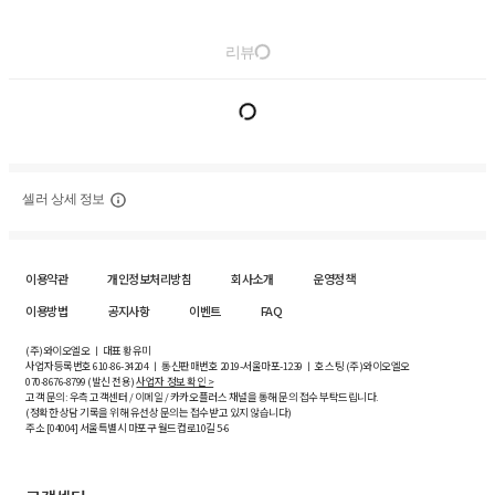
리뷰
셀러 상세 정보
이용약관
개인정보처리방침
회사소개
운영정책
이용방법
공지사항
이벤트
FAQ
(주)와이오엘오 ㅣ 대표 황유미
사업자등록번호
610-86-34204
ㅣ 통신판매번호 2019-서울마포-1239 ㅣ 호스팅 (주)와이오엘오
070-8676-8799 (발신 전용)
사업자 정보 확인 >
고객 문의: 우측 고객센터 / 이메일 / 카카오플러스 채널을 통해 문의 접수 부탁드립니다.
(정확한 상담 기록을 위해 유선상 문의는 접수받고 있지 않습니다)
주소 [
04004
] 서울특별시 마포구 월드컵로10길
5-6