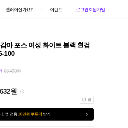
셀러이신가요?
이벤트
로그인
회원가입
감마 포스 여성 화이트 블랙 흰검
6-100
88,400원
가
,632원
찜
매, 앱 전용
10만원 쿠폰팩
받기