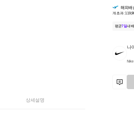
해외배
개 초과 : 119,
평균
7일
내 배
나
Nike
상세설명