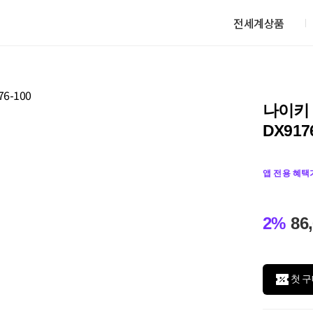
전세계상품
나이키 
DX917
앱 전용 혜택
2%
86
첫 구