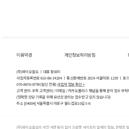
이용약관
개인정보처리방침
(주)와이오엘오 ㅣ 대표 황유미
사업자등록번호
610-86-34204
ㅣ 통신판매번호 2019-서울마포-1239 ㅣ 호
070-8676-8799 (발신 전용)
사업자 정보 확인 >
고객 문의: 우측 고객센터 / 이메일 / 카카오플러스 채널을 통해 문의 접수 부
(정확한 상담 기록을 위해 유선상 문의는 접수받고 있지 않습니다)
주소 [
04004
] 서울특별시 마포구 월드컵로10길
5-6
(주)와이오엘오의 사전 서면 동의 없이 크로켓 사이트의 일체의 정보, 콘텐츠 및 