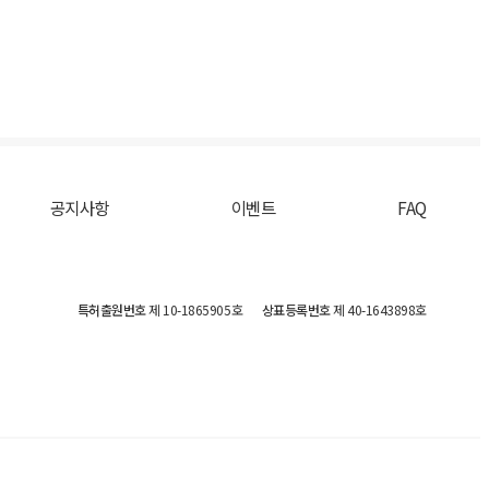
공지사항
이벤트
FAQ
특허출원번호
제 10-1865905호
상표등록번호
제 40-1643898호