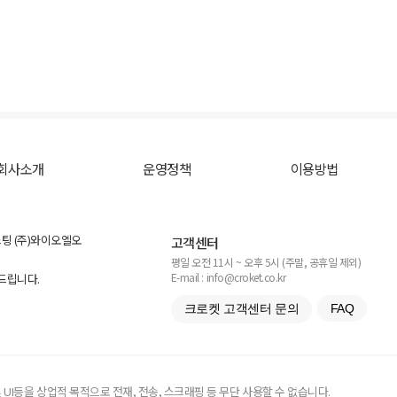
회사소개
운영정책
이용방법
스팅 (주)와이오엘오
고객센터
평일 오전 11시 ~ 오후 5시 (주말, 공휴일 제외)
E-mail : info@croket.co.kr
탁드립니다.
크로켓 고객센터 문의
FAQ
UI등을 상업적 목적으로 전재, 전송, 스크래핑 등 무단 사용할 수 없습니다.