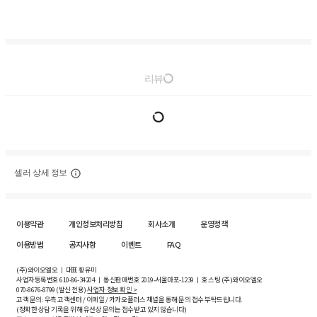
리뷰
셀러 상세 정보
이용약관
개인정보처리방침
회사소개
운영정책
이용방법
공지사항
이벤트
FAQ
(주)와이오엘오 ㅣ 대표 황유미
사업자등록번호
610-86-34204
ㅣ 통신판매번호 2019-서울마포-1239 ㅣ 호스팅 (주)와이오엘오
070-8676-8799 (발신 전용)
사업자 정보 확인 >
고객 문의: 우측 고객센터 / 이메일 / 카카오플러스 채널을 통해 문의 접수 부탁드립니다.
(정확한 상담 기록을 위해 유선상 문의는 접수받고 있지 않습니다)