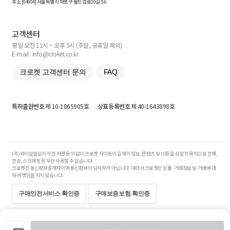
주소 [
04004
] 서울특별시 마포구 월드컵로10길
5-6
고객센터
평일 오전 11시 ~ 오후 5시 (주말, 공휴일 제외)
E-mail : info@croket.co.kr
크로켓 고객센터 문의
FAQ
특허출원번호
제 10-1865905호
상표등록번호
제 40-1643898호
(주)와이오엘오의 사전 서면 동의 없이 크로켓 사이트의 일체의 정보, 콘텐츠 및 UI등을 상업적 목적으로 전재,
전송, 스크래핑 등 무단 사용할 수 없습니다.
크로켓은 통신판매중개자이며 통신판매의 당사자가 아닙니다. 따라서 크로켓은 상품·거래정보 및 거래에 대
하여 책임을 지지 않습니다.
구매안전서비스 확인증
구매보증보험 확인증
Copyright© 2017-2026 YOLO Co, Ltd. All rights reserved.