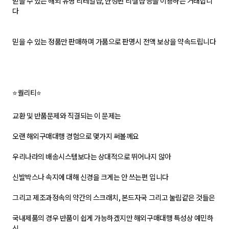
믿을 수 있는 해외 유명 리테일샵, 한정판 리셀샵 등을 이용하는 거래합니
다
믿을 수 있는 정품만 판매하며 가품으로 판명시 전액 보상을 약속드립니다
⭐퀄리티⭐
교환 및 반품문제와 직결되는 이 문제는
오랜 해외구매대행 경험으로 몇가지 써볼께요
우리나라의 배송시스템보다는 상대적으로 뛰어나지 않아
신발박스나 속지에 대해 신경을 크게는 안 쓰는편 입니다
그리고 제조과정속의 약간의 스크래치, 본드자국 그리고 눌림같은 것들은
국내제품의 경우 반품이 쉽게 가능하겠지만 해외구매대행 특성상 예민하
신