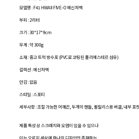
모델명 : F41 HWAII FIVE-O 메신져백
부피 : 2리터
크기 : 30*17*9cm
무게 : 약 300g
소재 : 중고 트럭 방수포 (PVC로 코팅된 폴리에스테르 섬유)
컬렉션 : 메신저백
안감 : 없음
스타일 : 스포티
세부사항 : 조절 가능한 어깨끈, 두개의 핸들, 퀼릴리스용 버클, 내부 포켓
제품 특성 상 스크래치와 오염이 있을 수 있으나
이는 오로지 세상에 하나의 디자인만 존재하는