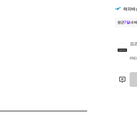
해외배
평균
7일
내 배
프
FRE