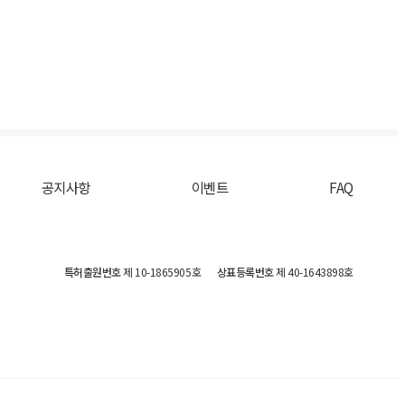
공지사항
이벤트
FAQ
특허출원번호
제 10-1865905호
상표등록번호
제 40-1643898호