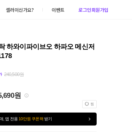
셀러이신가요?
이벤트
로그인
회원가입
탁 하와이파이브오 하파오 메신저
1178
240,500원
가
5,690원
찜
매, 앱 전용
10만원 쿠폰팩
받기