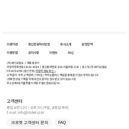
이용약관
개인정보처리방침
회사소개
운영정책
이용방법
공지사항
이벤트
FAQ
(주)와이오엘오 ㅣ 대표 황유미
사업자등록번호
610-86-34204
ㅣ 통신판매번호 2019-서울마포-1239 ㅣ 호스팅 (주)와이오엘오
070-8676-8799 (발신 전용)
사업자 정보 확인 >
고객 문의: 우측 고객센터 / 이메일 / 카카오플러스 채널을 통해 문의 접수 부탁드립니다.
(정확한 상담 기록을 위해 유선상 문의는 접수받고 있지 않습니다)
주소 [
04004
] 서울특별시 마포구 월드컵로10길
5-6
고객센터
평일 오전 11시 ~ 오후 5시 (주말, 공휴일 제외)
E-mail : info@croket.co.kr
크로켓 고객센터 문의
FAQ