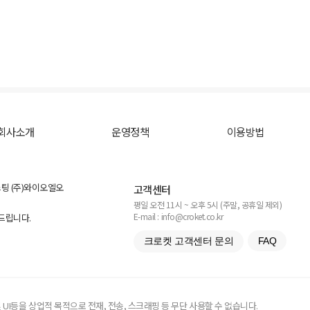
회사소개
운영정책
이용방법
스팅 (주)와이오엘오
고객센터
평일 오전 11시 ~ 오후 5시 (주말, 공휴일 제외)
E-mail : info@croket.co.kr
탁드립니다.
크로켓 고객센터 문의
FAQ
UI등을 상업적 목적으로 전재, 전송, 스크래핑 등 무단 사용할 수 없습니다.