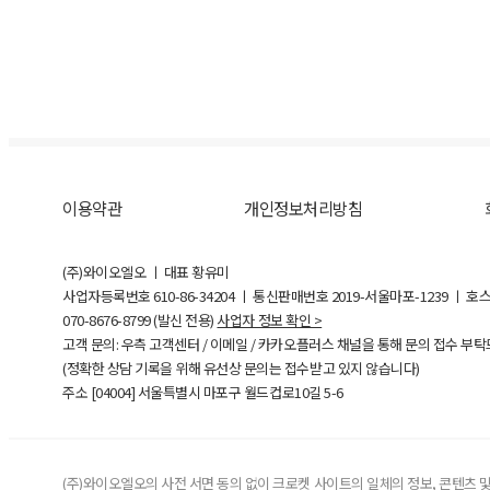
이용약관
개인정보처리방침
(주)와이오엘오 ㅣ 대표 황유미
사업자등록번호
610-86-34204
ㅣ 통신판매번호 2019-서울마포-1239 ㅣ 호
070-8676-8799 (발신 전용)
사업자 정보 확인 >
고객 문의: 우측 고객센터 / 이메일 / 카카오플러스 채널을 통해 문의 접수 부
(정확한 상담 기록을 위해 유선상 문의는 접수받고 있지 않습니다)
주소 [
04004
] 서울특별시 마포구 월드컵로10길
5-6
(주)와이오엘오의 사전 서면 동의 없이 크로켓 사이트의 일체의 정보, 콘텐츠 및 