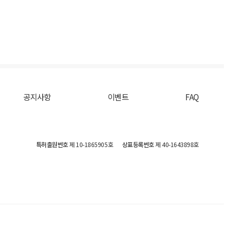
공지사항
이벤트
FAQ
특허출원번호
제 10-1865905호
상표등록번호
제 40-1643898호