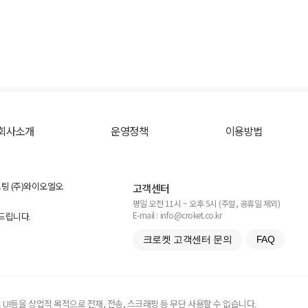
회사소개
운영정책
이용방법
스팅 (주)와이오엘오
고객센터
평일 오전 11시 ~ 오후 5시 (주말, 공휴일 제외)
E-mail : info@croket.co.kr
탁드립니다.
크로켓 고객센터 문의
FAQ
UI등을 상업적 목적으로 전재, 전송, 스크래핑 등 무단 사용할 수 없습니다.