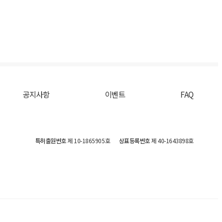
공지사항
이벤트
FAQ
특허출원번호
제 10-1865905호
상표등록번호
제 40-1643898호