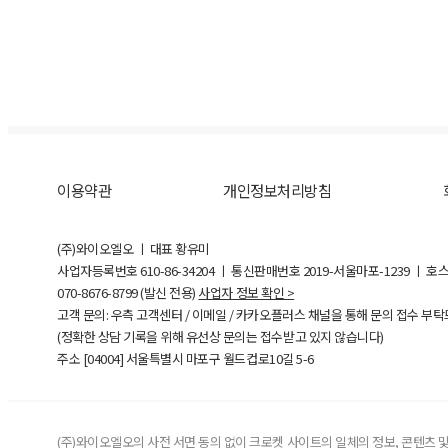
이용약관
개인정보처리방침
(주)와이오엘오 ㅣ 대표 황유미
사업자등록번호
610-86-34204
ㅣ 통신판매번호 2019-서울마포-1239 ㅣ 호
070-8676-8799 (발신 전용)
사업자 정보 확인 >
고객 문의: 우측 고객센터 / 이메일 / 카카오플러스 채널을 통해 문의 접수 부
(정확한 상담 기록을 위해 유선상 문의는 접수받고 있지 않습니다)
주소 [
04004
] 서울특별시 마포구 월드컵로10길
5-6
(주)와이오엘오의 사전 서면 동의 없이 크로켓 사이트의 일체의 정보, 콘텐츠 및 