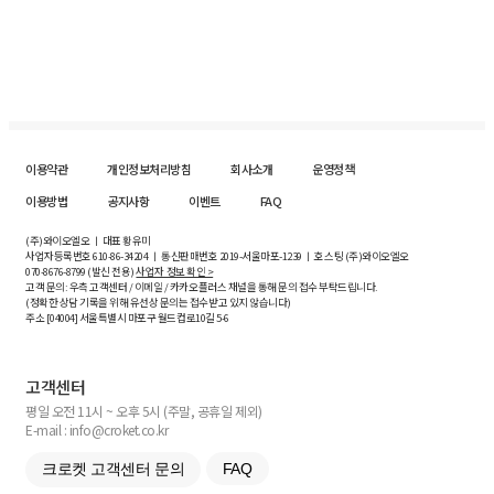
이용약관
개인정보처리방침
회사소개
운영정책
이용방법
공지사항
이벤트
FAQ
(주)와이오엘오 ㅣ 대표 황유미
사업자등록번호
610-86-34204
ㅣ 통신판매번호 2019-서울마포-1239 ㅣ 호스팅 (주)와이오엘오
070-8676-8799 (발신 전용)
사업자 정보 확인 >
고객 문의: 우측 고객센터 / 이메일 / 카카오플러스 채널을 통해 문의 접수 부탁드립니다.
(정확한 상담 기록을 위해 유선상 문의는 접수받고 있지 않습니다)
주소 [
04004
] 서울특별시 마포구 월드컵로10길
5-6
고객센터
평일 오전 11시 ~ 오후 5시 (주말, 공휴일 제외)
E-mail : info@croket.co.kr
크로켓 고객센터 문의
FAQ