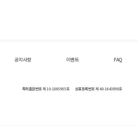
공지사항
이벤트
FAQ
특허출원번호
제 10-1865905호
상표등록번호
제 40-1643898호