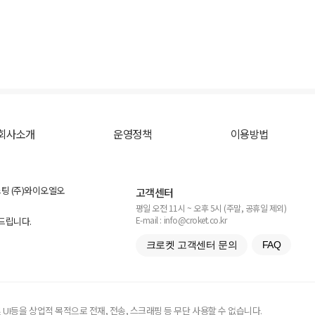
회사소개
운영정책
이용방법
스팅 (주)와이오엘오
고객센터
평일 오전 11시 ~ 오후 5시 (주말, 공휴일 제외)
E-mail : info@croket.co.kr
탁드립니다.
크로켓 고객센터 문의
FAQ
UI등을 상업적 목적으로 전재, 전송, 스크래핑 등 무단 사용할 수 없습니다.