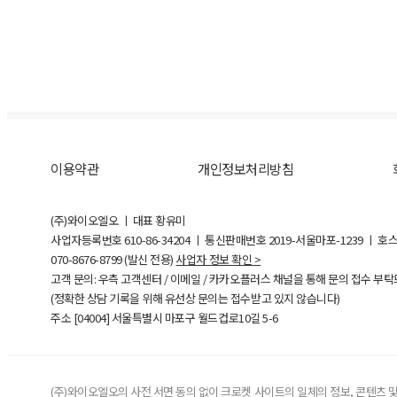
이용약관
개인정보처리방침
(주)와이오엘오 ㅣ 대표 황유미
사업자등록번호
610-86-34204
ㅣ 통신판매번호 2019-서울마포-1239 ㅣ 호
070-8676-8799 (발신 전용)
사업자 정보 확인 >
고객 문의: 우측 고객센터 / 이메일 / 카카오플러스 채널을 통해 문의 접수 부
(정확한 상담 기록을 위해 유선상 문의는 접수받고 있지 않습니다)
주소 [
04004
] 서울특별시 마포구 월드컵로10길
5-6
(주)와이오엘오의 사전 서면 동의 없이 크로켓 사이트의 일체의 정보, 콘텐츠 및 