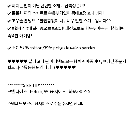
✔️ 비치는 면이 아닌 탄탄한 소재로 신축성은UP!
✔️ 쫀쫀한 짜임 스커트로 속옷부각없이 몸매보정 효과까지!
✔️ 고무줄 밴딩으로 불편함없이 너무너무 편한 스커트입니다^^
✔️ #힙하게 #데일리용으로 #포멀한패션으로도 휘뚜루마뚜루 매칭되는
똑똑한 아이템!
✔️ 소재 57% cotton/39% polyester/4% spandex
♥️♥️♥️♥️♥️ 같이 코디 된 아이템도 모두 함께 판매중이며, 여러건 주문시
별도 사은품 동봉 되십니다 : ) ♥️♥️♥️♥️♥️
********SIZE TIP********
모델 사이즈 : 164cm, 55-66사이즈 , 착용사이즈 S
스탠다드핏으로 정사이즈로 주문주시면 됩니다.