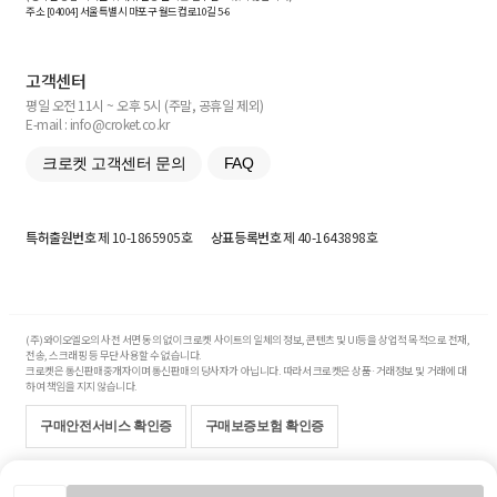
주소 [
04004
] 서울특별시 마포구 월드컵로10길
5-6
고객센터
평일 오전 11시 ~ 오후 5시 (주말, 공휴일 제외)
E-mail : info@croket.co.kr
크로켓 고객센터 문의
FAQ
특허출원번호
제 10-1865905호
상표등록번호
제 40-1643898호
(주)와이오엘오의 사전 서면 동의 없이 크로켓 사이트의 일체의 정보, 콘텐츠 및 UI등을 상업적 목적으로 전재,
전송, 스크래핑 등 무단 사용할 수 없습니다.
크로켓은 통신판매중개자이며 통신판매의 당사자가 아닙니다. 따라서 크로켓은 상품·거래정보 및 거래에 대
하여 책임을 지지 않습니다.
구매안전서비스 확인증
구매보증보험 확인증
Copyright© 2017-2026 YOLO Co, Ltd. All rights reserved.