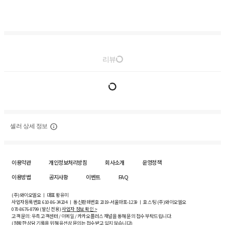
리뷰
셀러 상세 정보
이용약관
개인정보처리방침
회사소개
운영정책
이용방법
공지사항
이벤트
FAQ
(주)와이오엘오 ㅣ 대표 황유미
사업자등록번호
610-86-34204
ㅣ 통신판매번호 2019-서울마포-1239 ㅣ 호스팅 (주)와이오엘오
070-8676-8799 (발신 전용)
사업자 정보 확인 >
고객 문의: 우측 고객센터 / 이메일 / 카카오플러스 채널을 통해 문의 접수 부탁드립니다.
(정확한 상담 기록을 위해 유선상 문의는 접수받고 있지 않습니다)