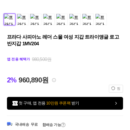
프라다 사피아노 레더 스몰 여성 지갑 트라이앵글 로고
반지갑 1MV204
980,500원
앱 전용 혜택가
2%
960,890원
찜
첫 구매, 앱 전용
10만원 쿠폰팩
받기
국내배송
무료
합배송 가능