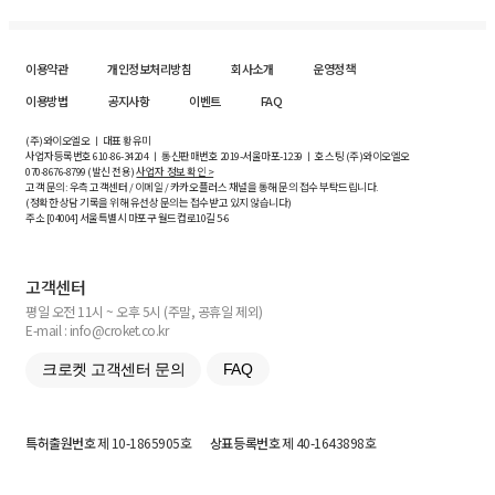
이용약관
개인정보처리방침
회사소개
운영정책
이용방법
공지사항
이벤트
FAQ
(주)와이오엘오 ㅣ 대표 황유미
사업자등록번호
610-86-34204
ㅣ 통신판매번호 2019-서울마포-1239 ㅣ 호스팅 (주)와이오엘오
070-8676-8799 (발신 전용)
사업자 정보 확인 >
고객 문의: 우측 고객센터 / 이메일 / 카카오플러스 채널을 통해 문의 접수 부탁드립니다.
(정확한 상담 기록을 위해 유선상 문의는 접수받고 있지 않습니다)
주소 [
04004
] 서울특별시 마포구 월드컵로10길
5-6
고객센터
평일 오전 11시 ~ 오후 5시 (주말, 공휴일 제외)
E-mail : info@croket.co.kr
크로켓 고객센터 문의
FAQ
특허출원번호
제 10-1865905호
상표등록번호
제 40-1643898호